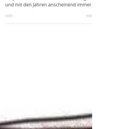
Es ist ein ewiges Rätsel, warum Zeit
subjektiv unterschiedlich schnell vergeht
und mit den Jahren anscheinend immer
schneller. Wie so oft ist es das genaue
Verstehen, wie unser Gehirn funktioniert
und wie es Reize verarbeitet, das eine
klare Erklärung für subjektives
Zeitempfinden gibt. Unbekannt = Langsam
/ Bekannt = schnell Je unbekannter eine
Situation, eine Umgebung, ein Vorgang
für uns ist, umso größer ist die Präsenz,
der Informationsgehalt und das, was das
Gehirn in de