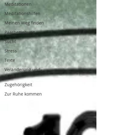
Meditationen
Meditationshilfen
Meinen Weg finden
Paarbeziehung
Sucht
Stress
Texte
Veränderung und
Krise
Zugehörigkeit
Zur Ruhe kommen