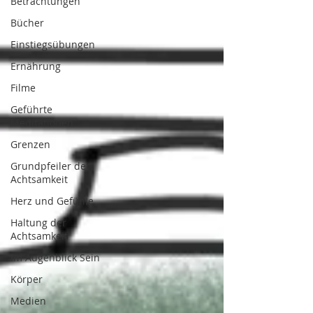
Betrachtungen
Bücher
Einstiegsübungen
Ernährung
Filme
Geführte
Meditationen
Grenzen
Grundpfeiler der
Achtsamkeit
Herz und Gefühle
Haltung der
Achtsamkeit
Im Augenblick Sein
Körper
Medien