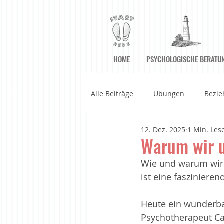
HOME
PSYCHOLOGISCHE BERATU
Alle Beiträge
Übungen
Bezie
12. Dez. 2025
1 Min. Les
Achtsame Kommunikation
A
Warum wir u
Wie und warum wir 
Filme
Geführte Meditatione
ist eine fasziniere
Heute ein wunderba
Haltung der Achtsamkeit
Im
Psychotherapeut Ca