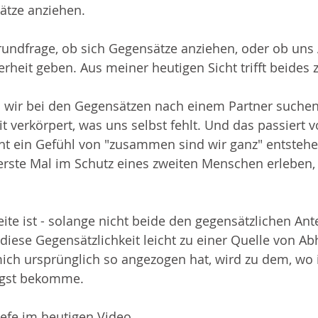
tze anziehen. 
iehung
Sucht
Stress
Texte
Veränderung und K
Grundfrage, ob sich Gegensätze anziehen, oder ob uns 
rheit geben. Aus meiner heutigen Sicht trifft beides z
ss wir bei den Gegensätzen nach einem Partner suchen,
it verkörpert, was uns selbst fehlt. Und das passiert 
cht ein Gefühl von "zusammen sind wir ganz" entstehe
 erste Mal im Schutz eines zweiten Menschen erleben, 
te ist - solange nicht beide den gegensätzlichen Antei
diese Gegensätzlichkeit leicht zu einer Quelle von Ab
mich ursprünglich so angezogen hat, wird zu dem, wo 
ngst bekomme.
efe im heutigen Video.