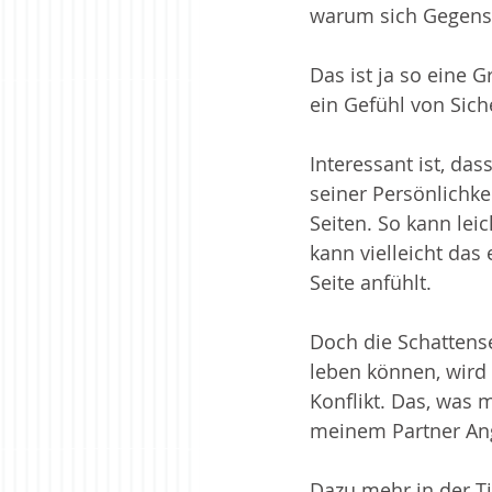
warum sich Gegensä
Meinen Weg finden
Paarbez
Das ist ja so eine 
ein Gefühl von Siche
Zur Ruhe kommen
Interessant ist, da
seiner Persönlichke
Seiten. So kann lei
kann vielleicht das
Seite anfühlt. 
Doch die Schattensei
leben können, wird 
Konflikt. Das, was 
meinem Partner A
Dazu mehr in der Ti