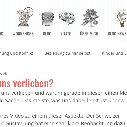
NG
WORKSHOPS
BLOG
ZITATE
ÜBER MICH
BLOG NEWS
hung und Konflikt
Beziehung zu mir selbst
Kinder und E
ezeit
rbeitswelt
Betrachtungen
Bücher
Einstiegsübunge
ns verlieben?
uns verlieben und warum gerade in diesen einen Me
n
Grenzen
Grundpfeiler der Achtsamkeit
Herz und 
nde Sache. Das meiste, was uns dabei lenkt, ist unbewu
res Video zu einem dieser Aspekte. Der Schweizer 
 Augenblick Sein
Körper
Medien
Meditationen
rl Gustav Jung hat eine sehr klare Beobachtung dazu