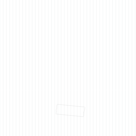
Ein G
Warum Zeit subjektiv im Alter
schneller vergeht