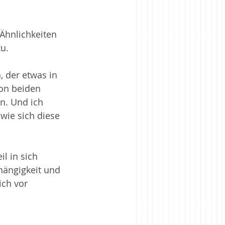
rise
Zugehörigkeit
Ähnlichkeiten 
u. 
 der etwas in 
von beiden 
n. Und ich 
wie sich diese 
l in sich 
hängigkeit und 
ich vor 