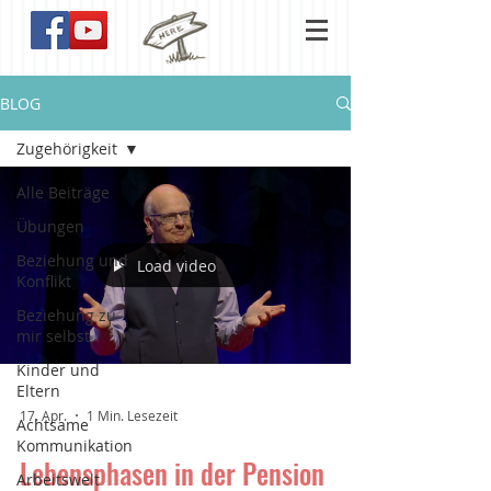
BLOG
Zugehörigkeit
Alle Beiträge
Übungen
Beziehung und
Load video
Konflikt
Beziehung zu
mir selbst
Kinder und
Eltern
17. Apr.
1 Min. Lesezeit
Achtsame
Kommunikation
Lebensphasen in der Pension
Arbeitswelt