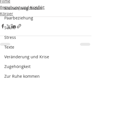
Filme
Beziehung und Konflikt
Meinen Weg finden
Körper
Paarbeziehung
Sucht
Stress
Texte
Veränderung und Krise
Zugehörigkeit
Zur Ruhe kommen