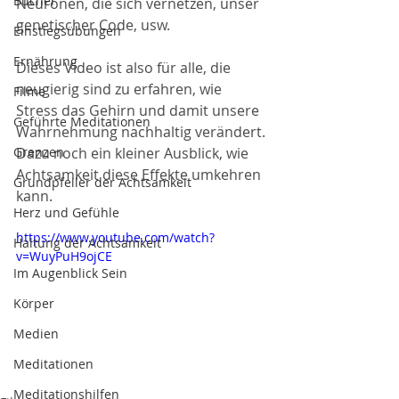
Bücher
Neuronen, die sich vernetzen, unser 
genetischer Code, usw.
Einstiegsübungen
Ernährung
Dieses Video ist also für alle, die  
neugierig sind zu erfahren, wie 
Filme
Stress das Gehirn und damit unsere 
Geführte Meditationen
Wahrnehmung nachhaltig verändert. 
Grenzen
Dazu noch ein kleiner Ausblick, wie 
Achtsamkeit diese Effekte umkehren 
Grundpfeiler der Achtsamkeit
kann.
Herz und Gefühle
https://www.youtube.com/watch?
Haltung der Achtsamkeit
v=WuyPuH9ojCE
Im Augenblick Sein
Körper
Medien
Meditationen
Meditationshilfen