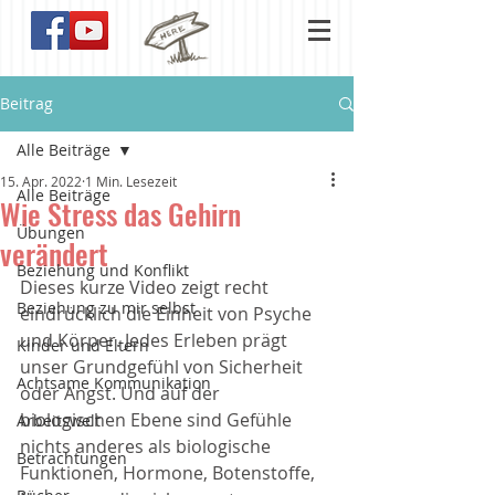
Beitrag
Alle Beiträge
15. Apr. 2022
1 Min. Lesezeit
Alle Beiträge
Wie Stress das Gehirn
Übungen
verändert
Beziehung und Konflikt
Dieses kurze Video zeigt recht 
Beziehung zu mir selbst
eindrücklich die Einheit von Psyche 
und Körper. Jedes Erleben prägt 
Kinder und Eltern
unser Grundgefühl von Sicherheit 
Achtsame Kommunikation
oder Angst. Und auf der 
biologischen Ebene sind Gefühle 
Arbeitswelt
nichts anderes als biologische 
Betrachtungen
Funktionen, Hormone, Botenstoffe, 