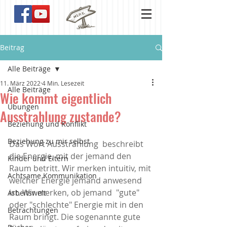
Beitrag
Alle Beiträge
11. März 2022
4 Min. Lesezeit
Alle Beiträge
Wie kommt eigentlich
Übungen
Ausstrahlung zustande?
Beziehung und Konflikt
Beziehung zu mir selbst
Das Wort Ausstrahlung  beschreibt 
die Energie, mit der jemand den 
Kinder und Eltern
Raum betritt. Wir merken intuitiv, mit 
Achtsame Kommunikation
welcher Energie jemand anwesend 
ist. Wir merken, ob jemand  "gute" 
Arbeitswelt
oder "schlechte" Energie mit in den 
Betrachtungen
Raum bringt. Die sogenannte gute 