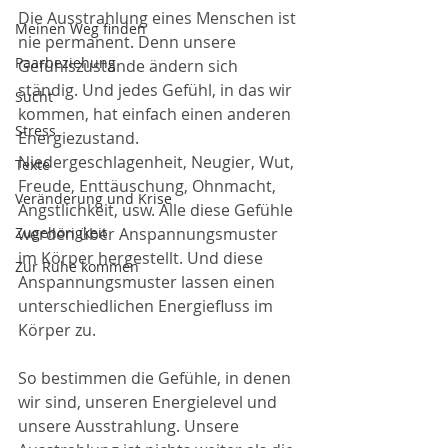
Die Ausstrahlung eines Menschen ist 
Meinen Weg finden
nie permanent. Denn unsere 
Paarbeziehung
Gefühlszustände ändern sich 
ständig. Und jedes Gefühl, in das wir 
Sucht
kommen, hat einfach einen anderen 
Stress
Energiezustand. 
Niedergeschlagenheit, Neugier, Wut, 
Texte
Freude, Enttäuschung, Ohnmacht, 
Veränderung und Krise
Ängstlichkeit, usw. Alle diese Gefühle 
werden über Anspannungsmuster 
Zugehörigkeit
im Körper hergestellt. Und diese 
Zur Ruhe kommen
Anspannungsmuster lassen einen 
unterschiedlichen Energiefluss im 
Körper zu. 
So bestimmen die Gefühle, in denen 
wir sind, unseren Energielevel und 
unsere Ausstrahlung. Unsere 