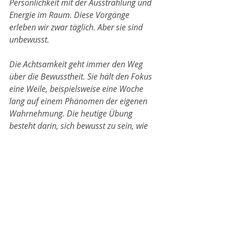
Persönlichkeit mit der Ausstrahlung und 
Energie im Raum. Diese Vorgänge 
erleben wir zwar täglich. Aber sie sind 
unbewusst.
Die Achtsamkeit geht immer den Weg 
über die Bewusstheit. Sie hält den Fokus 
eine Weile, beispielsweise eine Woche 
lang auf einem Phänomen der eigenen 
Wahrnehmung. Die heutige Übung 
besteht darin, sich bewusst zu sein, wie 
jede Begegnung den eigenen 
Energielevel und die eigenen Gefühle 
mitbestimmt. 
Damit einher geht dann ein Gefühl 
dafür, wie gut ich in den Situationen 
wieder zu mir finden kann, in denen die 
Ausstrahlung eines Gegenübers oder 