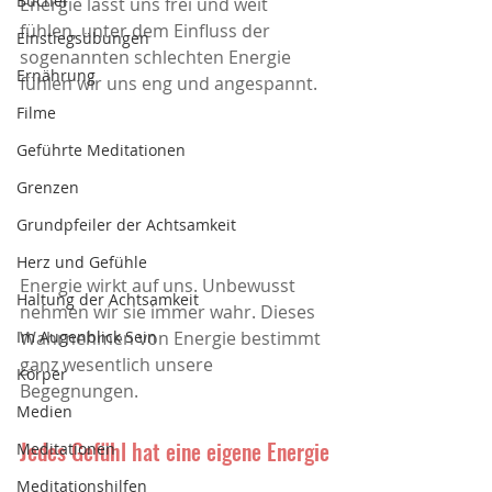
Bücher
Energie lässt uns frei und weit 
fühlen, unter dem Einfluss der 
Einstiegsübungen
sogenannten schlechten Energie 
Ernährung
fühlen wir uns eng und angespannt.
Filme
Geführte Meditationen
Grenzen
Grundpfeiler der Achtsamkeit
Herz und Gefühle
Energie wirkt auf uns. Unbewusst 
Haltung der Achtsamkeit
nehmen wir sie immer wahr. Dieses 
Wahrnehmen von Energie bestimmt 
Im Augenblick Sein
ganz wesentlich unsere 
Körper
Begegnungen.
Medien
Jedes Gefühl hat eine eigene Energie
Meditationen
Meditationshilfen