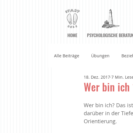
HOME
PSYCHOLOGISCHE BERATU
Alle Beiträge
Übungen
Bezie
18. Dez. 2017
7 Min. Les
Achtsame Kommunikation
A
Wer bin ich
Filme
Geführte Meditatione
Wer bin ich? Das is
darüber in der Tief
Orientierung.
Haltung der Achtsamkeit
Im