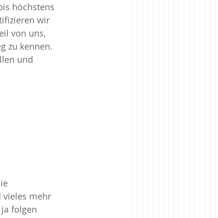
bis höchstens 
fizieren wir 
rise
Zugehörigkeit
il von uns, 
eg zu kennen. 
llen und 
ie 
 vieles mehr 
ja folgen 