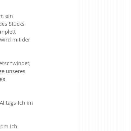
m ein 
des Stücks 
omplett 
wird mit der 
erschwindet, 
ge unseres 
es 
Alltags-Ich im 
vom Ich 