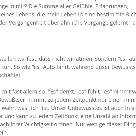
ge in mir? Die Summe aller Gefühle, Erfahrungen, 
es Lebens, die mein Leben in eine bestimmte Rich
 der Vergangenheit über ähnliche Vorgänge gelernt h
tellen wir fest, dass nicht wir atmen, sondern "es" at
tun. So wie "es" Auto fährt, während unser Bewusstse
chäftigt.
s mit fast allem so. "Es" denkt, "es" fühlt, "es" nimmt 
Bewußtsein nimmt zu jedem Zeitpunkt nur einen min
wahr, was „ich“ ist. Unser Unbewusstes ist auch in al
er und kann zu jedem Zeitpunkt eine Unzahl an Infor
h ihrer Wichtigkeit ordnen. Nur wenige dieser Ding
ein.