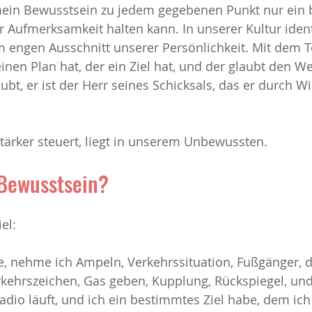
 mein Bewusstsein zu jedem gegebenen Punkt nur ein 
r Aufmerksamkeit halten kann. In unserer Kultur identi
iehung
Sucht
Stress
Texte
Veränderung und K
 engen Ausschnitt unserer Persönlichkeit. Mit dem Te
einen Plan hat, der ein Ziel hat, und der glaubt den W
ubt, er ist der Herr seines Schicksals, das er durch Wi
tärker steuert, liegt in unserem Unbewussten.
 Bewusstsein?
el:
, nehme ich Ampeln, Verkehrssituation, Fußgänger, d
rkehrszeichen, Gas geben, Kupplung, Rückspiegel, und
dio läuft, und ich ein bestimmtes Ziel habe, dem ich 