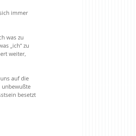
sich immer 
ch was zu 
was „ich“ zu 
rt weiter, 
 uns auf die 
es unbewußte 
stsein besetzt 