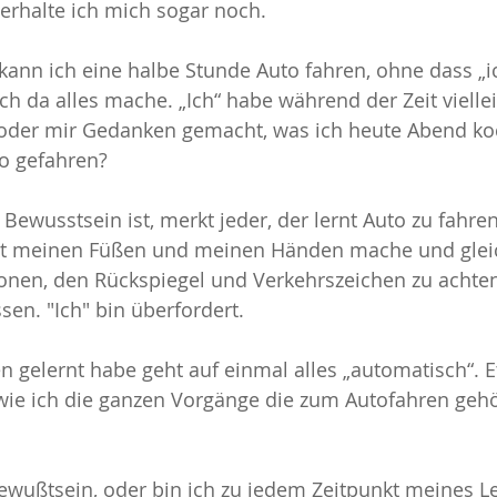
terhalte ich mich sogar noch.
kann ich eine halbe Stunde Auto fahren, ohne dass „i
 da alles mache. „Ich“ habe während der Zeit viellei
der mir Gedanken gemacht, was ich heute Abend koc
to gefahren?
Bewusstsein ist, merkt jeder, der lernt Auto zu fahre
it meinen Füßen und meinen Händen mache und gleic
onen, den Rückspiegel und Verkehrszeichen zu achten
en. "Ich" bin überfordert.
 gelernt habe geht auf einmal alles „automatisch“. E
 wie ich die ganzen Vorgänge die zum Autofahren geh
ewußtsein, oder bin ich zu jedem Zeitpunkt meines L