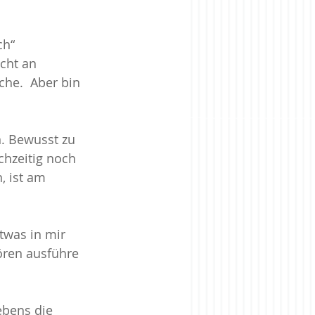
ch“ 
cht an 
he.  Aber bin 
n. Bewusst zu 
hzeitig noch 
, ist am 
twas in mir 
ören ausführe 
ebens die 