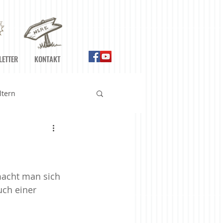
LETTER
KONTAKT
ltern
n
Ernährung
Gefühle
macht man sich 
uch einer 
Meditationshilfen