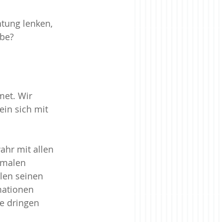
tung lenken, 
abe?
met. Wir 
in sich mit 
wahr mit allen 
imalen 
len seinen 
mationen 
e dringen 