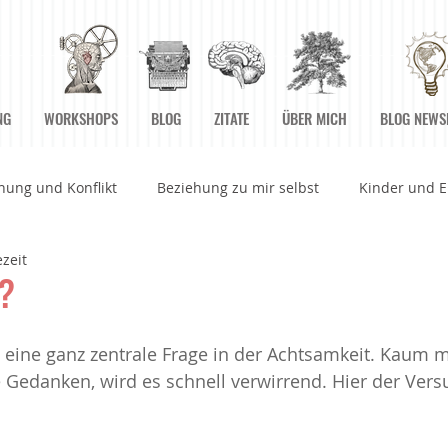
NG
WORKSHOPS
BLOG
ZITATE
ÜBER MICH
BLOG NEWS
hung und Konflikt
Beziehung zu mir selbst
Kinder und E
ezeit
rbeitswelt
Betrachtungen
Bücher
Einstiegsübunge
 ?
n
Grenzen
Grundpfeiler der Achtsamkeit
Herz und 
t eine ganz zentrale Frage in der Achtsamkeit. Kaum 
e Gedanken, wird es schnell verwirrend. Hier der Vers
 Augenblick Sein
Körper
Medien
Meditationen