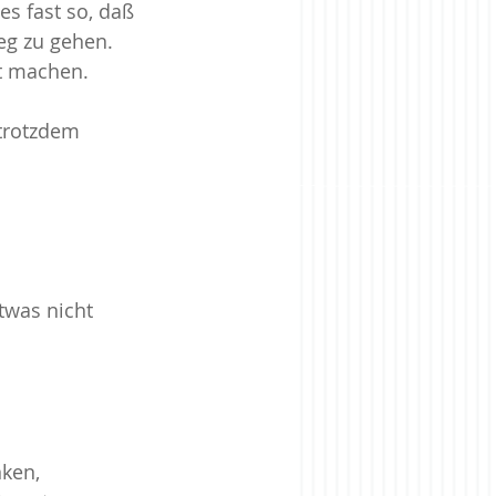
s fast so, daß 
g zu gehen. 
t machen.
 trotzdem 
twas nicht 
ken, 