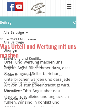
Beitrag
Alle Beiträge
30. Juni 2023
1 Min. Lesezeit
Alle Beiträge
Was Urteil und Wertung mit uns
Übungen
machen
Beziehung und Konflikt
Urteil und Wertung machen uns 
Beziehung zu mir selbst
Angst.  Angst führt immer dazu, dass 
Beziehung und Selbstbeziehung 
Kinder und Eltern
unterbrochen werden und dass jede 
Achtsame Kommunikation
Art von Leistung beeinträchtigt wird. 
Vor allem führt Angst aber dazu, 
Arbeitswelt
dass wir uns alleine und unglücklich 
Betrachtungen
fühlen. Wir sind in Konflikt und 