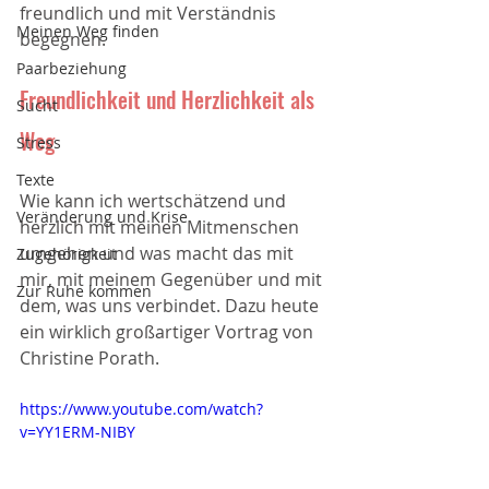
freundlich und mit Verständnis 
Meinen Weg finden
begegnen.
Paarbeziehung
Freundlichkeit und Herzlichkeit als 
Sucht
Weg
Stress
Texte
Wie kann ich wertschätzend und 
Veränderung und Krise
herzlich mit meinen Mitmenschen 
umgehen und was macht das mit 
Zugehörigkeit
mir, mit meinem Gegenüber und mit 
Zur Ruhe kommen
dem, was uns verbindet. Dazu heute 
ein wirklich großartiger Vortrag von 
Christine Porath.
https://www.youtube.com/watch?
v=YY1ERM-NIBY