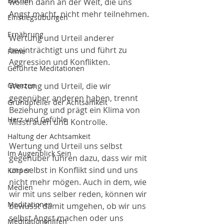
Bücher
wollen dann an der Welt, die uns 
Angst macht, nicht mehr teilnehmen.
Einstiegsübungen
Ernährung
Wertung und Urteil anderer 
beeinträchtigt uns und führt zu 
Filme
Aggression und Konflikten.
Geführte Meditationen
Grenzen
Wertung und Urteil, die wir 
gegenüber anderen haben, trennt 
Grundpfeiler der Achtsamkeit
Beziehung und prägt ein Klima von 
Herz und Gefühle
Misstrauen und Kontrolle.
Haltung der Achtsamkeit
Wertung und Urteil uns selbst 
Im Augenblick Sein
gegenüber führen dazu, dass wir mit 
uns selbst in Konflikt sind und uns 
Körper
nicht mehr mögen. Auch in dem, wie 
Medien
wir mit uns selber reden, können wir 
Meditationen
bewusst damit umgehen, ob wir uns 
selbst Angst machen oder uns 
Meditationshilfen