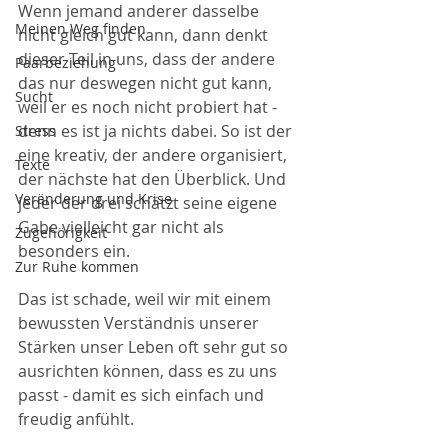
Wenn jemand anderer dasselbe 
Meinen Weg finden
nicht gleich gut kann, dann denkt 
dieser Teil in uns, dass der andere 
Paarbeziehung
das nur deswegen nicht gut kann, 
Sucht
weil er es noch nicht probiert hat - 
denn es ist ja nichts dabei. So ist der 
Stress
eine kreativ, der andere organisiert, 
Texte
der nächste hat den Überblick. Und 
Veränderung und Krise
jeder der drei schätzt seine eigene 
Gabe vielleicht gar nicht als 
Zugehörigkeit
besonders ein. 
Zur Ruhe kommen
Das ist schade, weil wir mit einem 
bewussten Verständnis unserer 
Stärken unser Leben oft sehr gut so 
ausrichten können, dass es zu uns 
passt - damit es sich einfach und 
freudig anfühlt.