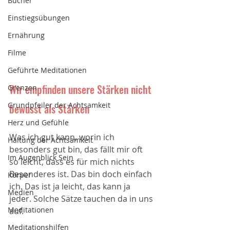
Bücher
Einstiegsübungen
Ernährung
Filme
Geführte Meditationen
Wir empfinden unsere Stärken nicht 
Grenzen
Grundpfeiler der Achtsamkeit
bewusst als Stärken
Herz und Gefühle
Was ich gut kann, worin ich 
Haltung der Achtsamkeit
besonders gut bin, das fällt mir oft 
Im Augenblick Sein
so leicht, dass es für mich nichts 
Besonderes ist. Das bin doch einfach 
Körper
ich. Das ist ja leicht, das kann ja 
Medien
jeder. Solche Sätze tauchen da in uns 
Meditationen
auf. 
Meditationshilfen