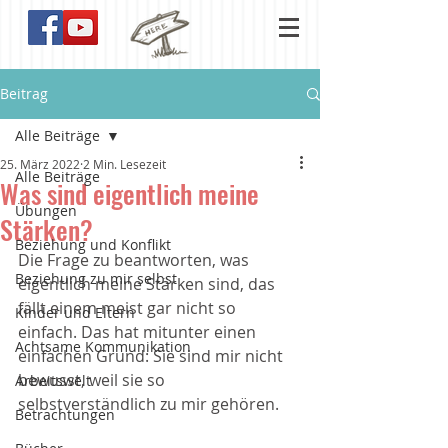
Beitrag
Alle Beiträge
25. März 2022
2 Min. Lesezeit
Alle Beiträge
Was sind eigentlich meine
Übungen
Stärken?
Beziehung und Konflikt
Die Frage zu beantworten, was 
Beziehung zu mir selbst
eigentlich meine Stärken sind, das 
fällt einem meist gar nicht so 
Kinder und Eltern
einfach. Das hat mitunter einen 
Achtsame Kommunikation
einfachen Grund: Sie sind mir nicht 
bewusst, weil sie so 
Arbeitswelt
selbstverständlich zu mir gehören. 
Betrachtungen