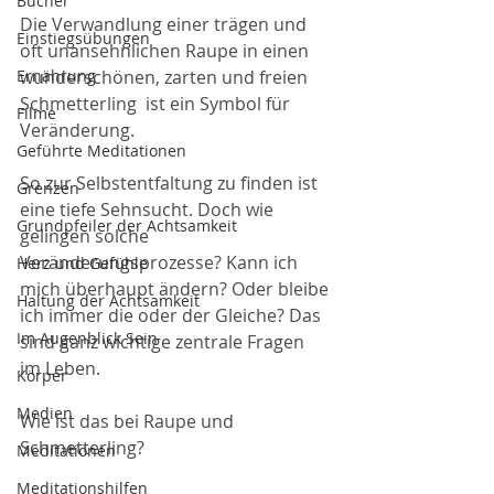
Bücher
Die Verwandlung einer trägen und 
Einstiegsübungen
oft unansehnlichen Raupe in einen 
wunderschönen, zarten und freien 
Ernährung
Schmetterling  ist ein Symbol für 
Filme
Veränderung. 
Geführte Meditationen
So zur Selbstentfaltung zu finden ist 
Grenzen
eine tiefe Sehnsucht. Doch wie 
Grundpfeiler der Achtsamkeit
gelingen solche 
Veränderungsprozesse? Kann ich 
Herz und Gefühle
mich überhaupt ändern? Oder bleibe 
Haltung der Achtsamkeit
ich immer die oder der Gleiche? Das 
Im Augenblick Sein
sind ganz wichtige zentrale Fragen 
im Leben.
Körper
Medien
Wie ist das bei Raupe und 
Schmetterling?
Meditationen
Meditationshilfen