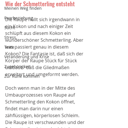
Wie der Schmetterling entsteht
Meinen Weg finden
Paarbeziehung
Die Raupe hüllt sich irgendwann in 
ein Kokon und nach einiger Zeit 
Sucht
schlüpft aus diesem Kokon ein 
Stress
wunderschöner Schmetterling. Aber 
was passiert genau in diesem 
Texte
Kokon? Die Fantasie ist, daß sich der 
Veränderung und Krise
Körper der Raupe Stück für Stück 
Zugehörigkeit
umbaut - daß die Gliedmaßen 
erweitert und umgeformt werden. 
Zur Ruhe kommen
Doch wenn man in der Mitte des 
Umbauprozesses von Raupe auf 
Schmetterling den Kokon öffnet, 
findet man darin nur einen 
zähflüssigen, körperlosen Schleim. 
Die Raupe ist verschwunden und der 