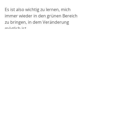
Es ist also wichtig zu lernen, mich 
immer wieder in den grünen Bereich 
zu bringen, in dem Veränderung 
möglich ist. 
Aber woher weiß ich, in welchem 
Bereich ich bin, oder ob ich mich 
gerade überfordere? 
Dazu im Folgenden eine kleine 
Achtsamkeitsübung.
Übung
Das Unbewusste steuert 95% meiner 
täglichen Handlungen.