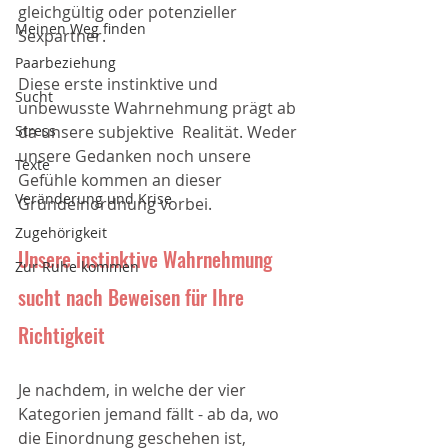
gleichgültig oder potenzieller 
Meinen Weg finden
Sexpartner. 
Paarbeziehung
Diese erste instinktive und 
Sucht
unbewusste Wahrnehmung prägt ab 
Stress
da unsere subjektive  Realität. Weder 
unsere Gedanken noch unsere 
Texte
Gefühle kommen an dieser 
Veränderung und Krise
Grundeinordnung vorbei. 
Zugehörigkeit
Unsere instinktive Wahrnehmung 
Zur Ruhe kommen
sucht nach Beweisen für Ihre 
Richtigkeit
Je nachdem, in welche der vier 
Kategorien jemand fällt - ab da, wo 
die Einordnung geschehen ist, 