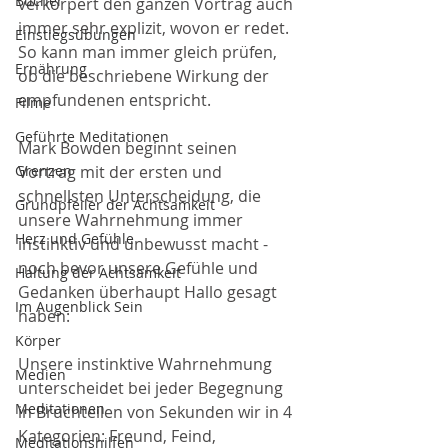
Bücher
verkörpert den ganzen Vortrag auch 
immer sehr explizit, wovon er redet. 
Einstiegsübungen
So kann man immer gleich prüfen, 
Ernährung
ob die beschriebene Wirkung der 
empfundenen entspricht. 
Filme
Geführte Meditationen
Mark Bowden beginnt seinen 
Grenzen
Vortrag mit der ersten und 
schnellsten Unterscheidung, die 
Grundpfeiler der Achtsamkeit
unsere Wahrnehmung immer 
Herz und Gefühle
instinktiv und unbewusst macht - 
noch bevor unsere Gefühle und 
Haltung der Achtsamkeit
Gedanken überhaupt Hallo gesagt 
Im Augenblick Sein
haben:
Körper
Unsere instinktive Wahrnehmung 
Medien
unterscheidet bei jeder Begegnung 
Meditationen
in Bruchteilen von Sekunden wir in 4 
Kategorien: Freund, Feind, 
Meditationshilfen