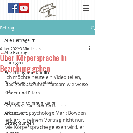
Beitrag
Alle Beiträge
6. Jan. 2022
3 Min. Lesezeit
Alle Beiträge
Über Körpersprache in
Übungen
Beziehung gehen
Beziehung und Konflikt
Ich möchte heute ein Video teilen, 
Beziehung zu mir selbst
das genauso unterhaltsam wie weise 
ist. 
Kinder und Eltern
Achtsame Kommunikation
Körperspracheexperte und 
Evolutionspsychologe Mark Bowden 
Arbeitswelt
erklärt in seinem Vortrag nicht nur, 
Betrachtungen
wie Körpersprache gelesen wird, er 