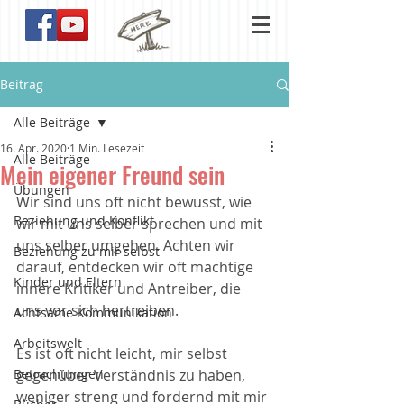
Beitrag
Alle Beiträge
16. Apr. 2020
1 Min. Lesezeit
Alle Beiträge
Mein eigener Freund sein
Übungen
Wir sind uns oft nicht bewusst, wie 
Beziehung und Konflikt
wir mit uns selber sprechen und mit 
uns selber umgehen. Achten wir 
Beziehung zu mir selbst
darauf, entdecken wir oft mächtige 
Kinder und Eltern
innere Kritiker und Antreiber, die 
uns vor sich hertreiben.
Achtsame Kommunikation
Arbeitswelt
Es ist oft nicht leicht, mir selbst 
Betrachtungen
gegenüber Verständnis zu haben, 
weniger streng und fordernd mit mir 