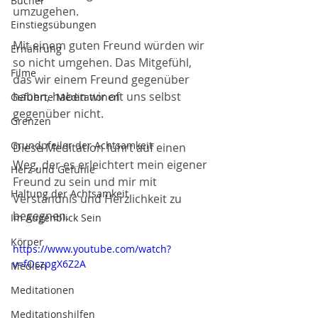
Bücher
umzugehen.
Einstiegsübungen
Mit einem guten Freund würden wir 
Ernährung
so nicht umgehen. Das Mitgefühl, 
Filme
das wir einem Freund gegenüber 
haben, haben wir oft uns selbst 
Geführte Meditationen
gegenüber nicht. 
Grenzen
Grundpfeiler der Achtsamkeit
Diese Meditation führt auf einen 
Weg, der es erleichtert mein eigener 
Herz und Gefühle
Freund zu sein und mir mit 
Haltung der Achtsamkeit
Verständnis und Herzlichkeit zu 
begegnen.
Im Augenblick Sein
Körper
https://www.youtube.com/watch?
v=fOczpgX6Z2A
Medien
Meditationen
Meditationshilfen