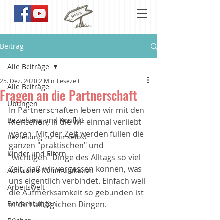
Beitrag
Alle Beiträge
25. Dez. 2020
2 Min. Lesezeit
Alle Beiträge
Fragen an die Partnerschaft
Übungen
In Partnerschaften leben wir mit den 
Beziehung und Konflikt
Menschen, in die wir einmal verliebt 
waren. Mit der Zeit werden füllen die 
Beziehung zu mir selbst
ganzen "praktischen" und 
Kinder und Eltern
"wichtigen" Dinge des Alltags so viel 
Zeit, daß wir vergessen können, was 
Achtsame Kommunikation
uns eigentlich verbindet. Einfach weil 
Arbeitswelt
die Aufmerksamkeit so gebunden ist 
Betrachtungen
in den alltäglichen Dingen. 