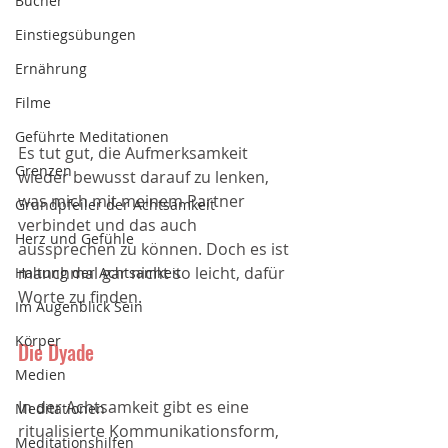
Bücher
Einstiegsübungen
Ernährung
Filme
Geführte Meditationen
Es tut gut, die Aufmerksamkeit 
Grenzen
wieder bewusst darauf zu lenken, 
was mich mit meinem Partner 
Grundpfeiler der Achtsamkeit
verbindet und das auch 
Herz und Gefühle
aussprechen zu können. Doch es ist 
manchmal gar nicht so leicht, dafür 
Haltung der Achtsamkeit
Worte zu finden.
Im Augenblick Sein
Körper
Die Dyade
Medien
In der Achtsamkeit gibt es eine 
Meditationen
ritualisierte Kommunikationsform, 
Meditationshilfen