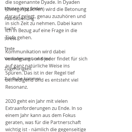
die sogenannte Dyade. In Dyaden 
Meinen Weg finden
(Zwiegesprächen) wird die Betonung 
darauf gelegt, genau zuzuhören und 
Paarbeziehung
in sich Zeit zu nehmen. Dabei kann 
Sucht
ich in Bezug auf eine Frage in die 
Tiefe gehen. 
Stress
Texte
Kommunikation wird dabei 
verlangsamt und jeder findet für sich 
Veränderung und Krise
auf ganz natürliche Weise ins 
Zugehörigkeit
Spüren. Das ist in der Regel tief 
Zur Ruhe kommen
befriedigend und es entsteht viel 
Resonanz.
2020 geht ein Jahr mit vielen 
Extraanforderungen zu Ende. In so 
einem Jahr kann aus dem Fokus 
geraten, was für die Partnerschaft 
wichtig ist - nämlich die gegenseitige 