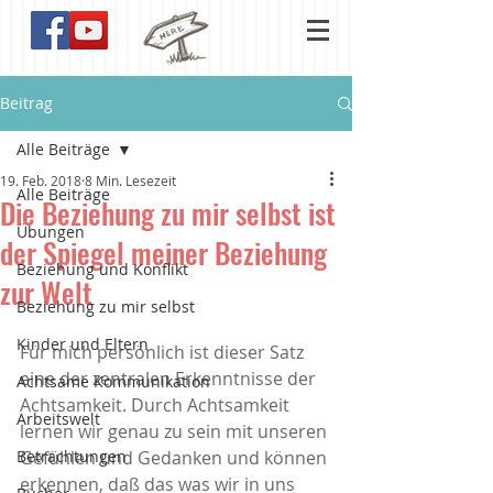
Beitrag
Alle Beiträge
19. Feb. 2018
8 Min. Lesezeit
Alle Beiträge
Die Beziehung zu mir selbst ist
Übungen
der Spiegel meiner Beziehung
Beziehung und Konflikt
zur Welt
Beziehung zu mir selbst
Kinder und Eltern
Für mich persönlich ist dieser Satz 
eine der zentralen Erkenntnisse der 
Achtsame Kommunikation
Achtsamkeit. Durch Achtsamkeit 
Arbeitswelt
lernen wir genau zu sein mit unseren 
Betrachtungen
Gefühlen und Gedanken und können 
erkennen, daß das was wir in uns 