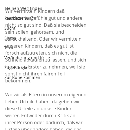
Meinen Weg finden
Wir vermitteln Kindern daß 
bestimmte Gefühle gut und andere 
Paarbeziehung
nicht so gut sind. Daß sie bescheiden 
Sucht
sein sollen, gehorsam, und 
Stress
zurückhaltend. Oder wir vermitteln 
unseren Kindern, daß es gut ist 
Texte
forsch aufzutreten, sich nicht die 
Veränderung und Krise
Schneid abkaufen zu lassen, und sich 
immer als Erster zu nehmen, weil sie 
Zugehörigkeit
sonst nicht ihren fairen Teil 
Zur Ruhe kommen
bekommen.
Wo wir als Eltern in unserem eigenen 
Leben Urteile haben, da geben wir 
diese Urteile an unsere Kinder 
weiter. Entweder durch Kritik an 
ihrer Person oder dadurch, daß wir 
Urteile über andere haben, die das 