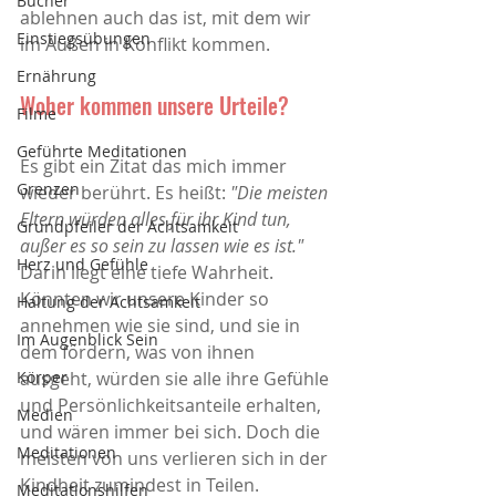
Bücher
ablehnen auch das ist, mit dem wir 
Einstiegsübungen
im Außen in Konflikt kommen.
Ernährung
Woher kommen unsere Urteile?
Filme
Geführte Meditationen
Es gibt ein Zitat das mich immer 
Grenzen
wieder berührt. Es heißt:
 "Die meisten 
Eltern würden alles für ihr Kind tun, 
Grundpfeiler der Achtsamkeit
außer es so sein zu lassen wie es ist."
Herz und Gefühle
Darin liegt eine tiefe Wahrheit. 
Könnten wir unsere Kinder so 
Haltung der Achtsamkeit
annehmen wie sie sind, und sie in 
Im Augenblick Sein
dem fördern, was von ihnen 
Körper
ausgeht, würden sie alle ihre Gefühle 
und Persönlichkeitsanteile erhalten, 
Medien
und wären immer bei sich. Doch die 
Meditationen
meisten von uns verlieren sich in der 
Kindheit zumindest in Teilen.
Meditationshilfen