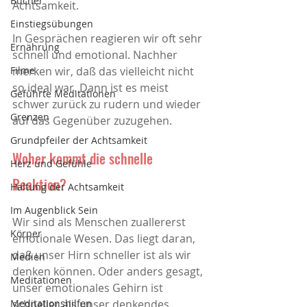
Bücher
Achtsamkeit. 
Einstiegsübungen
In Gesprächen reagieren wir oft sehr 
Ernährung
schnell und emotional. Nachher 
merken wir, daß das vielleicht nicht 
Filme
so ideal war. Dann ist es meist 
Geführte Meditationen
schwer zurück zu rudern und wieder 
Grenzen
auf das Gegenüber zuzugehen. 
Grundpfeiler der Achtsamkeit
Woher kommt die schnelle 
Herz und Gefühle
Reaktion?
Haltung der Achtsamkeit
Im Augenblick Sein
Wir sind als Menschen zuallererst 
Körper
emotionale Wesen. Das liegt daran, 
daß unser Hirn schneller ist als wir 
Medien
denken können. Oder anders gesagt, 
Meditationen
unser emotionales Gehirn ist 
schneller als unser denkendes 
Meditationshilfen