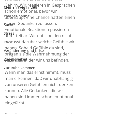
Gehirn. Wir reagieren in Gesprächen 
Meinen Weg finden
schon emotional, bevor wir 
Paarbeziehung
überhaupt eine Chance hatten einen 
klaren Gedanken zu fassen. 
Sucht
Emotionale Reaktionen passieren 
Stress
unmittelbar. Wir entscheiden nicht 
bewusst darüber welche Gefühle wir 
Texte
haben. Sobald Gefühle da sind, 
Veränderung und Krise
prägen sie die Wahrnehmung der 
Zugehörigkeit
Situation, in der wir uns befinden. 
Zur Ruhe kommen
Wenn man das ernst nimmt, muss 
man erkennen, daß wir unabhängig 
von unseren Gefühlen nicht denken 
können. Alle Gedanken, die wir 
haben sind immer schon emotional 
eingefärbt. 