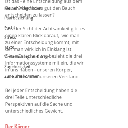
ist das - eine Entscheidung aus dem 
Bauch? Und ist es gut den Bauch 
Meinen Weg finden
entscheiden zu lassen?
Paarbeziehung
Sucht
Aus der Sicht der Achtsamkeit gibt es 
einen klaren Blick darauf,  wie man 
Stress
zu einer Entscheidung kommt, mit 
Texte
der man wirklich in Einklang ist. 
Diese Entscheidung bezieht die drei 
Veränderung und Krise
Informationssysteme mit ein, die wir 
Zugehörigkeit
in uns haben - unseren Körper, 
unser Herz und unseren Verstand. 
Zur Ruhe kommen
Bei jeder Entscheidung haben die 
drei Teile unterschiedliche 
Perspektiven auf die Sache und 
unterschiedliches Gewicht.
Der Körper