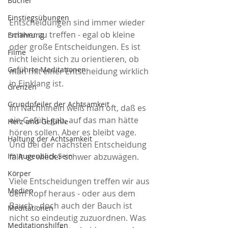
Bücher
Einstiegsübungen
Entscheidungen sind immer wieder 
schwer zu treffen - egal ob kleine 
Ernährung
oder große Entscheidungen. Es ist 
Filme
nicht leicht sich zu orientieren, ob 
Geführte Meditationen
man mit einer Entscheidung wirklich 
in Einklang ist.
Grenzen
Grundpfeiler der Achtsamkeit
Im Nachhinein weiß man oft, daß es 
ein Gefühl gab, auf das man hätte 
Herz und Gefühle
hören sollen. Aber es bleibt vage. 
Haltung der Achtsamkeit
Und bei der nächsten Entscheidung 
fällt es wieder schwer abzuwägen. 
Im Augenblick Sein
Körper
Viele Entscheidungen treffen wir aus 
Medien
dem Kopf heraus - oder aus dem 
Bauch - doch auch der Bauch ist 
Meditationen
nicht so eindeutig zuzuordnen. Was 
Meditationshilfen