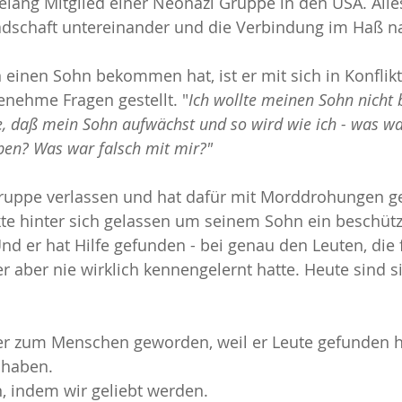
hrelang Mitglied einer Neonazi Gruppe in den USA. Alle
adschaft untereinander und die Verbindung im Haß n
iehung
Sucht
Stress
Texte
Veränderung und K
en einen Sohn bekommen hat, ist er mit sich in Konfl
enehme Fragen gestellt. "
Ich wollte meinen Sohn nicht 
e, daß mein Sohn aufwächst und so wird wie ich - was wa
ben? Was war falsch mit mir?"
igruppe verlassen und hat dafür mit Morddrohungen gele
kte hinter sich gelassen um seinem Sohn ein beschüt
nd er hat Hilfe gefunden - bei genau den Leuten, die 
r aber nie wirklich kennengelernt hatte. Heute sind si
eder zum Menschen geworden, weil er Leute gefunden ha
haben. 
n, indem wir geliebt werden.