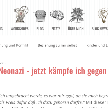
NG
WORKSHOPS
BLOG
ZITATE
ÜBER MICH
BLOG NEWS
hung und Konflikt
Beziehung zu mir selbst
Kinder und E
zeit
rbeitswelt
Betrachtungen
Bücher
Einstiegsübunge
 Neonazi - jetzt kämpfe ich gegen
n
Grenzen
Grundpfeiler der Achtsamkeit
Herz und 
 ich umgebracht werde, es war mir egal, ob sie mich begr
als Preis dafür daß ich dazu gehören durfte."
 Mit dieser 
 Augenblick Sein
Körper
Medien
Meditationen