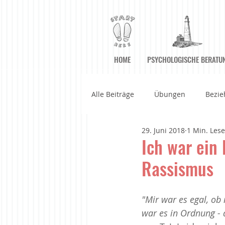
HOME
PSYCHOLOGISCHE BERATU
Alle Beiträge
Übungen
Bezie
29. Juni 2018
1 Min. Lese
Achtsame Kommunikation
A
Ich war ein
Rassismus
Filme
Geführte Meditatione
"Mir war es egal, ob
war es in Ordnung - 
Haltung der Achtsamkeit
Im