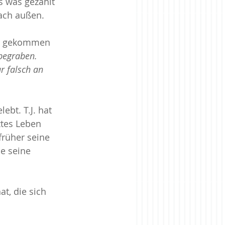
s was gezählt 
ach außen.
rise
Zugehörigkeit
ikt gekommen 
begraben. 
r falsch an 
bt. T.J. hat 
ztes Leben 
früher seine 
e seine 
t, die sich 