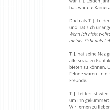
war T. J. Leiden ja
hat, war die Kamer
Meinen Weg finden
Paarbez
Doch als T. J. Leid
und hat sich unang
Wenn ich nicht wollt
Zur Ruhe kommen
meiner Sicht aufs Le
T. J. hat seine Naz
alle sozialen Konta
bieten zu können. U
Feinde waren - die e
Freunde.
T. J. Leiden ist wi
um ihn gekümmert 
Wir lernen zu liebe