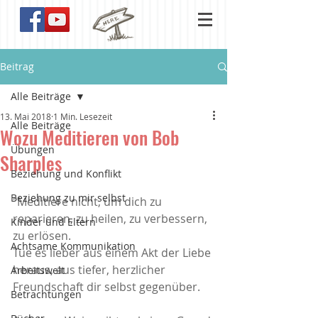
Beitrag
Alle Beiträge
13. Mai 2018
1 Min. Lesezeit
Alle Beiträge
Wozu Meditieren von Bob
Übungen
Sharples
Beziehung und Konflikt
Beziehung zu mir selbst
"Meditiere nicht, um dich zu 
reparieren, zu heilen, zu verbessern, 
Kinder und Eltern
zu erlösen. 
Achtsame Kommunikation
Tue es lieber aus einem Akt der Liebe 
heraus, aus tiefer, herzlicher 
Arbeitswelt
Freundschaft dir selbst gegenüber.
Betrachtungen