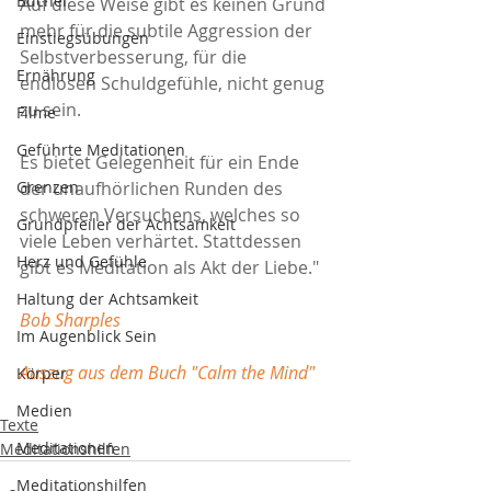
Bücher
Auf diese Weise gibt es keinen Grund 
mehr für die subtile Aggression der 
Einstiegsübungen
Selbstverbesserung, für die 
Ernährung
endlosen Schuldgefühle, nicht genug 
zu sein.
Filme
Geführte Meditationen
Es bietet Gelegenheit für ein Ende 
Grenzen
der unaufhörlichen Runden des 
schweren Versuchens, welches so 
Grundpfeiler der Achtsamkeit
viele Leben verhärtet. Stattdessen 
Herz und Gefühle
gibt es Meditation als Akt der Liebe."
Haltung der Achtsamkeit
Bob Sharples
Im Augenblick Sein
Auszug aus dem Buch 
"Calm the Mind"
Körper
Medien
Texte
Meditationen
Meditationshilfen
Meditationshilfen