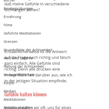
Bücher
daß meine Gefühle in verschiedene 
Einstiegsübungen
Richtungen ziehen? 
Ernährung
Filme
Geführte Meditationen
Grenzen
Grundpfeiler der Achtsamkeit
Erstaunlicherweise ist die Antwort 
auf die Frage nach richtig und falsch 
Herz und Gefühle
ganz einfach. Alle Gefühle sind 
Haltung der Achtsamkeit
richtig. Denn alle drücken eine 
Im Augenblick Sein
innere Wahrheit darüber aus, wie ich 
in der jetzigen Situation empfinde. 
Körper
Medien
Gefühle halten können
Meditationen
Intuitiv glauben wir oft, uns für eines 
Meditationshilfen