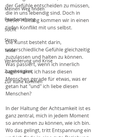
der Gefühle entscheiden zu müssen, 
Meinen Weg finden
die in uns lebendig sind. Doch in 
Paarbeziehung
dieser Haltung kommen wir in einen 
tiefen Konflikt mit uns selbst. 
Sucht
Stress
Die Kunst besteht darin, 
unterschiedliche Gefühle gleichzeitig 
Texte
zuzulassen und halten zu können. 
Veränderung und Krise
Was passiert, wenn ich innerlich 
Zugehörigkeit
sagen kann, ich hasse diesen 
Menschen gerade für etwas, was er 
Zur Ruhe kommen
getan hat "und" ich liebe diesen 
Menschen? 
In der Haltung der Achtsamkeit ist es 
ganz zentral, mich in jedem Moment 
so annehmen zu können, wie ich bin. 
Wo das gelingt, tritt Entspannung ein 