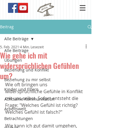
Beitrag
Alle Beiträge
5. Feb. 2021
4 Min. Lesezeit
Alle Beiträge
Wie gehe ich mit
Übungen
widersprüchlichen Gefühlen
Beziehung und Konflikt
um?
Beziehung zu mir selbst
Wie oft bringen uns 
Kinder und Eltern
widersprüchliche Gefühle in Konflikt 
mit uns selbst. Sofort entsteht die 
Achtsame Kommunikation
Frage: "Welches Gefühl ist richtig? 
Arbeitswelt
Welches Gefühl ist falsch?" 
Betrachtungen
Wie kann ich gut damit umgehen, 