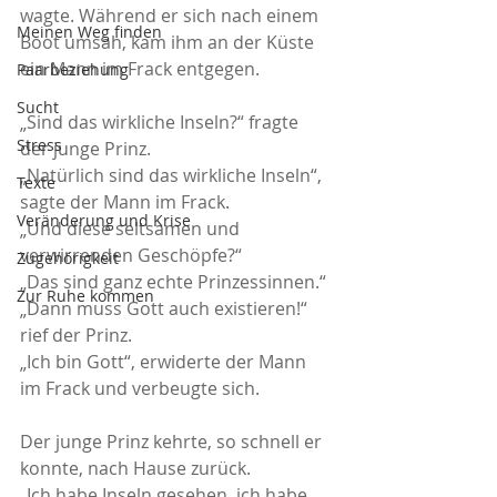
wagte. Während er sich nach einem 
Meinen Weg finden
Boot umsah, kam ihm an der Küste 
ein Mann im Frack entgegen.
Paarbeziehung
Sucht
„Sind das wirkliche Inseln?“ fragte 
Stress
der junge Prinz.
„Natürlich sind das wirkliche Inseln“, 
Texte
sagte der Mann im Frack.
Veränderung und Krise
„Und diese seltsamen und 
verwirrenden Geschöpfe?“
Zugehörigkeit
„Das sind ganz echte Prinzessinnen.“
Zur Ruhe kommen
„Dann muss Gott auch existieren!“ 
rief der Prinz.
„Ich bin Gott“, erwiderte der Mann 
im Frack und verbeugte sich.
Der junge Prinz kehrte, so schnell er 
konnte, nach Hause zurück.
„Ich habe Inseln gesehen, ich habe 