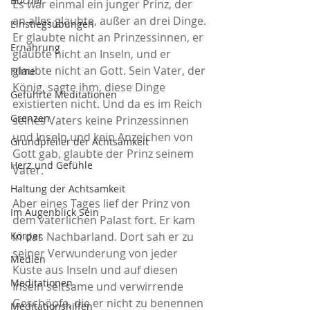
Bücher
Es war einmal ein junger Prinz, der 
an alles glaubte, außer an drei Dinge. 
Einstiegsübungen
Er glaubte nicht an Prinzessinnen, er 
Ernährung
glaubte nicht an Inseln, und er 
glaubte nicht an Gott. Sein Vater, der 
Filme
König, sagte ihm, diese Dinge 
Geführte Meditationen
existierten nicht. Und da es im Reich 
Grenzen
seines Vaters keine Prinzessinnen 
und Inseln und kein Anzeichen von 
Grundpfeiler der Achtsamkeit
Gott gab, glaubte der Prinz seinem 
Herz und Gefühle
Vater.
Haltung der Achtsamkeit
Aber eines Tages lief der Prinz von 
Im Augenblick Sein
dem väterlichen Palast fort. Er kam 
Körper
in das Nachbarland. Dort sah er zu 
seiner Verwunderung von jeder 
Medien
Küste aus Inseln und auf diesen 
Meditationen
Inseln seltsame und verwirrende 
Geschöpfe, die er nicht zu benennen 
Meditationshilfen