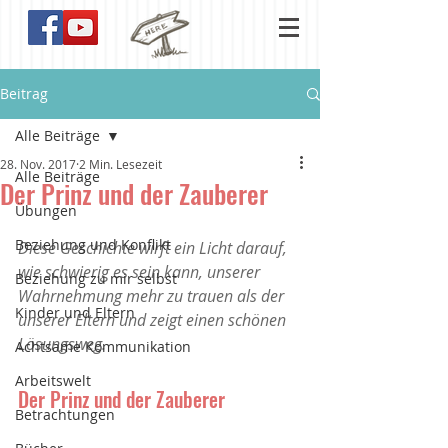
Beitrag
Alle Beiträge
28. Nov. 2017
2 Min. Lesezeit
Alle Beiträge
Der Prinz und der Zauberer
Übungen
Beziehung und Konflikt
Diese Geschichte wirft ein Licht darauf, 
wie schwierig es sein kann, unserer 
Beziehung zu mir selbst
Wahrnehmung mehr zu trauen als der 
Kinder und Eltern
unserer Eltern und zeigt einen schönen 
Lösungsweg.
Achtsame Kommunikation
Arbeitswelt
Der Prinz und der Zauberer
Betrachtungen