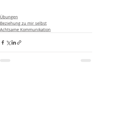
Übungen
Beziehung zu mir selbst
Achtsame Kommunikation