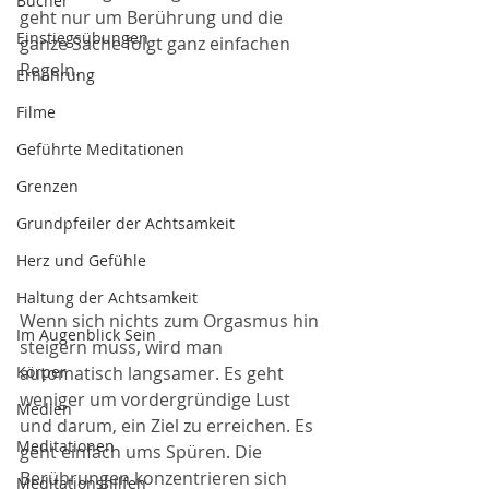
Bücher
geht nur um Berührung und die 
Einstiegsübungen
ganze Sache folgt ganz einfachen 
Regeln. 
Ernährung
Filme
Geführte Meditationen
Grenzen
Grundpfeiler der Achtsamkeit
Herz und Gefühle
Haltung der Achtsamkeit
Wenn sich nichts zum Orgasmus hin 
Im Augenblick Sein
steigern muss, wird man 
Körper
automatisch langsamer. Es geht 
weniger um vordergründige Lust 
Medien
und darum, ein Ziel zu erreichen. Es 
Meditationen
geht einfach ums Spüren. Die 
Berührungen konzentrieren sich 
Meditationshilfen