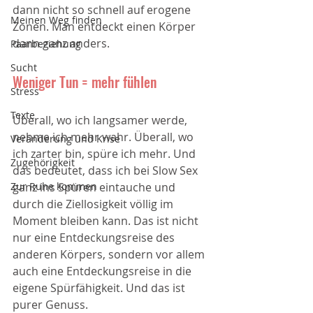
dann nicht so schnell auf erogene 
Meinen Weg finden
Zonen. Man entdeckt einen Körper 
dann ganz anders. 
Paarbeziehung
Sucht
Weniger Tun = mehr fühlen
Stress
Texte
Überall, wo ich langsamer werde, 
nehme ich mehr wahr. Überall, wo 
Veränderung und Krise
ich zarter bin, spüre ich mehr. Und 
Zugehörigkeit
das bedeutet, dass ich bei Slow Sex 
Zur Ruhe kommen
ganz ins Spüren eintauche und 
durch die Ziellosigkeit völlig im 
Moment bleiben kann. Das ist nicht 
nur eine Entdeckungsreise des 
anderen Körpers, sondern vor allem 
auch eine Entdeckungsreise in die 
eigene Spürfähigkeit. Und das ist 
purer Genuss.