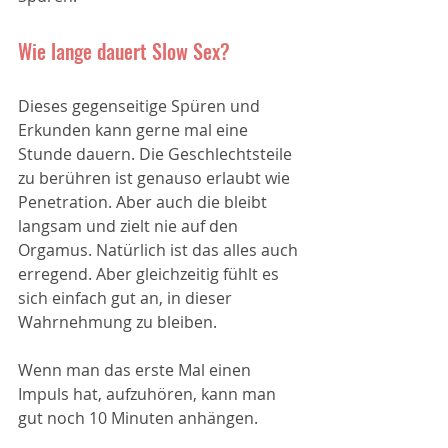
Wie lange dauert Slow Sex?
Dieses gegenseitige Spüren und 
Erkunden kann gerne mal eine 
Stunde dauern. Die Geschlechtsteile 
zu berühren ist genauso erlaubt wie 
Penetration. Aber auch die bleibt 
langsam und zielt nie auf den 
Orgamus. Natürlich ist das alles auch 
erregend. Aber gleichzeitig fühlt es 
sich einfach gut an, in dieser 
Wahrnehmung zu bleiben. 
Wenn man das erste Mal einen 
Impuls hat, aufzuhören, kann man 
gut noch 10 Minuten anhängen. 