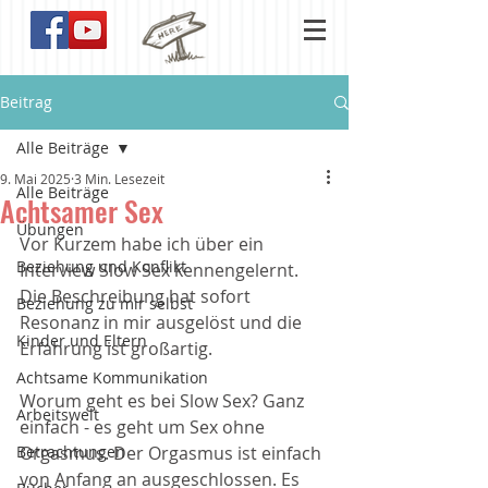
Beitrag
Alle Beiträge
9. Mai 2025
3 Min. Lesezeit
Alle Beiträge
Achtsamer Sex
Übungen
Vor Kurzem habe ich über ein 
Beziehung und Konflikt
Interview Slow Sex kennengelernt. 
Die Beschreibung hat sofort 
Beziehung zu mir selbst
Resonanz in mir ausgelöst und die 
Kinder und Eltern
Erfahrung ist großartig.
Achtsame Kommunikation
Worum geht es bei Slow Sex? Ganz 
Arbeitswelt
einfach - es geht um Sex ohne 
Betrachtungen
Orgasmus. Der Orgasmus ist einfach 
von Anfang an ausgeschlossen. Es 