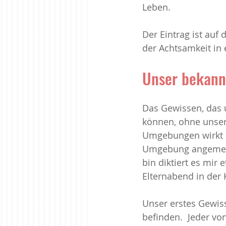
Leben.
Meinen Weg finden
Paarbez
Der Eintrag ist auf
der Achtsamkeit in 
Zur Ruhe kommen
Unser bekann
Das Gewissen, das 
können, ohne unsere
Umgebungen wirkt d
Umgebung angemesse
bin diktiert es mir
Elternabend in der
Unser erstes Gewiss
befinden.  Jeder vo