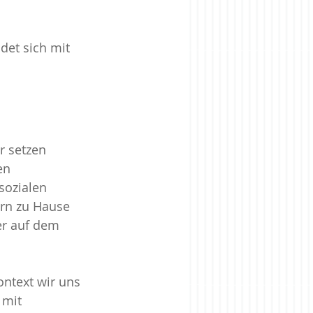
rise
Zugehörigkeit
det sich mit 
 setzen 
en 
sozialen 
rn zu Hause 
er auf dem 
ntext wir uns 
 mit 