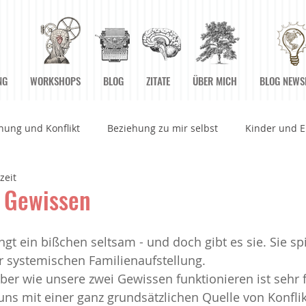
NG
WORKSHOPS
BLOG
ZITATE
ÜBER MICH
BLOG NEWS
hung und Konflikt
Beziehung zu mir selbst
Kinder und E
zeit
rbeitswelt
Betrachtungen
Bücher
Einstiegsübunge
 Gewissen
n
Grenzen
Grundpfeiler der Achtsamkeit
Herz und 
ngt ein bißchen seltsam - und doch gibt es sie. Sie sp
er systemischen Familienaufstellung.
ber wie unsere zwei Gewissen funktionieren ist sehr 
 Augenblick Sein
Körper
Medien
Meditationen
uns mit einer ganz grundsätzlichen Quelle von Konfli