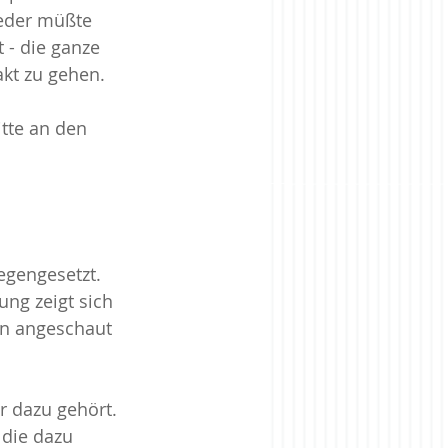
eder müßte 
 - die ganze 
kt zu gehen. 
tte an den 
egengesetzt. 
ng zeigt sich 
en angeschaut 
r dazu gehört. 
 die dazu 