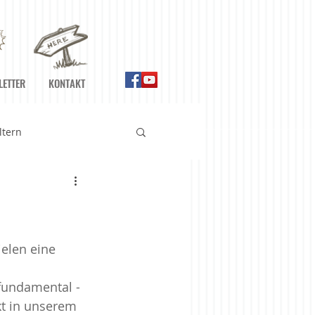
LETTER
KONTAKT
ltern
n
Ernährung
Gefühle
ielen eine 
fundamental - 
Meditationshilfen
kt in unserem 