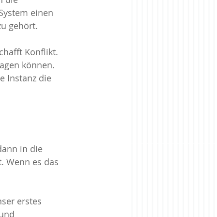
 System einen 
u gehört.
hafft Konflikt. 
ragen können. 
e Instanz die 
dann in die 
t. Wenn es das 
nser erstes 
 und 