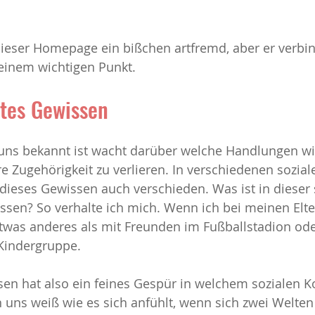
iehung
Sucht
Stress
Texte
Veränderung und K
 dieser Homepage ein bißchen artfremd, aber er verbin
einem wichtigen Punkt. 
tes Gewissen
uns bekannt ist wacht darüber welche Handlungen wir
 Zugehörigkeit zu verlieren. In verschiedenen sozial
ieses Gewissen auch verschieden. Was ist in dieser 
n? So verhalte ich mich. Wenn ich bei meinen Elte
 etwas anderes als mit Freunden im Fußballstadion od
 Kindergruppe.
en hat also ein feines Gespür in welchem sozialen Ko
n uns weiß wie es sich anfühlt, wenn sich zwei Welten