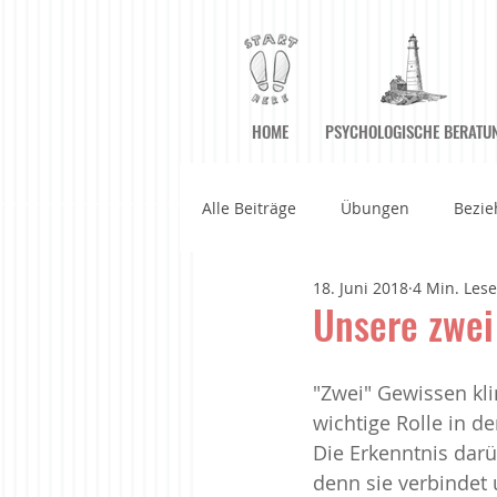
HOME
PSYCHOLOGISCHE BERATU
Alle Beiträge
Übungen
Bezie
18. Juni 2018
4 Min. Lese
Achtsame Kommunikation
A
Unsere zwei
Filme
Geführte Meditatione
"Zwei" Gewissen kli
wichtige Rolle in d
Die Erkenntnis darü
Haltung der Achtsamkeit
Im
denn sie verbindet 