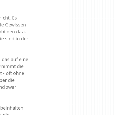
icht. Es 
ite Gewissen 
bbilden dazu 
e sind in der 
 das auf eine 
ernimmt die 
 - oft ohne 
er die 
nd zwar 
beinhalten 
 die 