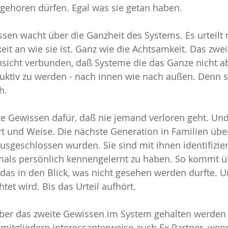
gehören dürfen. Egal was sie getan haben.
ssen wacht über die Ganzheit des Systems. Es urteilt n
eit an wie sie ist. Ganz wie die Achtsamkeit. Das zwe
Einsicht verbunden, daß Systeme die das Ganze nicht a
truktiv zu werden - nach innen wie nach außen. Denn si
h.
te Gewissen dafür, daß nie jemand verloren geht. Und
rt und Weise. Die nächste Generation in Familien üb
usgeschlossen wurden. Sie sind mit ihnen identifiziert
als persönlich kennengelernt zu haben. So kommt üb
das in den Blick, was nicht gesehen werden durfte. U
tet wird. Bis das Urteil aufhört. 
über das zweite Gewissen im System gehalten werden 
mitgliedern interessanterweise auch Ex Partner, wenn