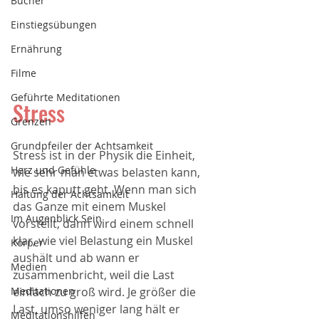
Bücher
Einstiegsübungen
Ernährung
Filme
Geführte Meditationen
Stress
Grenzen
Grundpfeiler der Achtsamkeit
Stress ist in der Physik die Einheit, 
Herz und Gefühle
wie sehr man etwas belasten kann, 
bis es kaputt geht. Wenn man sich 
Haltung der Achtsamkeit
das Ganze mit einem Muskel 
Im Augenblick Sein
vorstellt, dann wird einem schnell 
klar, wie viel Belastung ein Muskel 
Körper
aushält und ab wann er 
Medien
zusammenbricht, weil die Last 
einfach zu groß wird. Je größer die 
Meditationen
Last, umso weniger lang hält er 
Meditationshilfen