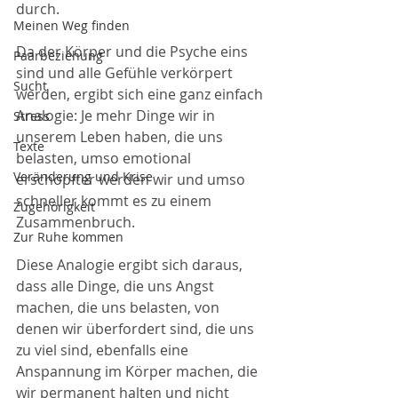
durch. 
Meinen Weg finden
Da der Körper und die Psyche eins 
Paarbeziehung
sind und alle Gefühle verkörpert 
Sucht
werden, ergibt sich eine ganz einfach 
Analogie: Je mehr Dinge wir in 
Stress
unserem Leben haben, die uns 
Texte
belasten, umso emotional 
Veränderung und Krise
erschöpfter werden wir und umso 
schneller kommt es zu einem 
Zugehörigkeit
Zusammenbruch. 
Zur Ruhe kommen
Diese Analogie ergibt sich daraus, 
dass alle Dinge, die uns Angst 
machen, die uns belasten, von 
denen wir überfordert sind, die uns 
zu viel sind, ebenfalls eine 
Anspannung im Körper machen, die 
wir permanent halten und nicht 