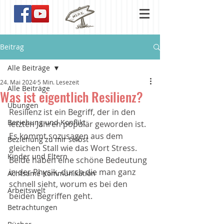
Beitrag
Alle Beiträge
24. Mai 2024
5 Min. Lesezeit
Alle Beiträge
Was ist eigentlich Resilienz?
Übungen
Resilienz ist ein Begriff, der in den 
Beziehung und Konflikt
letzten Jahren populär geworden ist. 
Es kommt sozusagen aus dem 
Beziehung zu mir selbst
gleichen Stall wie das Wort Stress. 
Kinder und Eltern
Beide haben eine schöne Bedeutung 
in der Physik, durch die man ganz 
Achtsame Kommunikation
schnell sieht, worum es bei den 
Arbeitswelt
beiden Begriffen geht. 
Betrachtungen