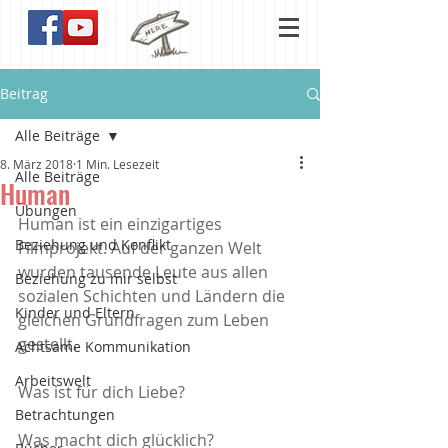
Beitrag
Alle Beiträge
8. März 2018
1 Min. Lesezeit
Alle Beiträge
Human
Übungen
Human ist ein einzigartiges 
Beziehung und Konflikt
Filmprojekt. Auf der ganzen Welt 
wurden tausende Leute aus allen 
Beziehung zu mir selbst
sozialen Schichten und Ländern die 
Kinder und Eltern
gleichen Grundfragen zum Leben 
gestellt. 
Achtsame Kommunikation
Arbeitswelt
Was ist für dich Liebe? 
Betrachtungen
Was macht dich glücklich? 