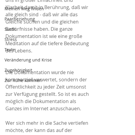
uns in großer Einfachheit und 
Klarheit damit in Berührung, daß wir 
Meinen Weg finden
alle gleich sind - daß wir alle das 
Paarbeziehung
Gleiche suchen und die gleichen 
Bedürfnisse haben. Die ganze 
Sucht
Dokumentation ist wie eine große 
Stress
Meditation auf die tiefere Bedeutung 
Texte
des Lebens.
Veränderung und Krise
Zugehörigkeit
Die Dokumentation wurde nie 
kommerziell verwertet, sondern der 
Zur Ruhe kommen
Öffentlichkeit zu jeder Zeit umsonst 
zur Verfügung gestellt. So ist es auch 
möglich die Dokumentation als 
Ganzes im Internet anzuschauen.
Wer sich mehr in die Sache vertiefen 
möchte, der kann das auf der 