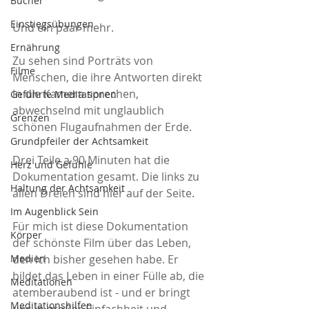
Bücher
Einstiegsübungen
Und ein paar mehr. 
Ernährung
Zu sehen sind Porträts von 
Filme
Menschen, die ihre Antworten direkt 
in die Kamera sprechen, 
Geführte Meditationen
abwechselnd mit unglaublich 
Grenzen
schönen Flugaufnahmen der Erde. 
Grundpfeiler der Achtsamkeit
Drei Teile a 90 Minuten hat die 
Herz und Gefühle
Dokumentation gesamt. Die links zu 
Haltung der Achtsamkeit
allen Dreien sind hier auf der Seite.
Im Augenblick Sein
Für mich ist diese Dokumentation 
Körper
der schönste Film über das Leben, 
Medien
den ich bisher gesehen habe. Er 
bildet das Leben in einer Fülle ab, die 
Meditationen
atemberaubend ist - und er bringt 
Meditationshilfen