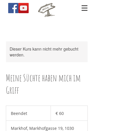
Dieser Kurs kann nicht mehr gebucht
werden.
Meine Süchte haben mich im
Griff
60
Euro
Beendet
B
€ 60
e
e
Markhof, Markhofgasse 19, 1030
n