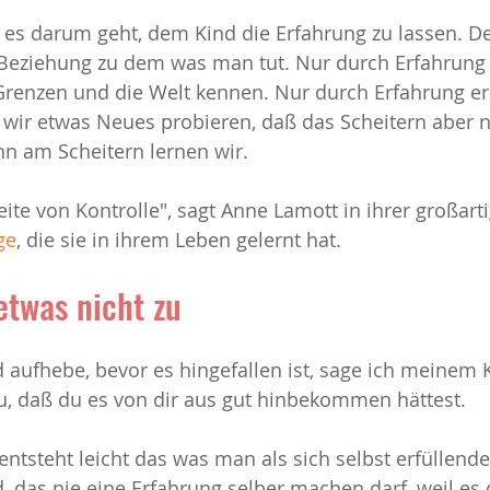
aß es darum geht, dem Kind die Erfahrung zu lassen. D
 Beziehung zu dem was man tut. Nur durch Erfahrung 
iehung
Sucht
Stress
Texte
Veränderung und K
Grenzen und die Welt kennen. Nur durch Erfahrung er
 wir etwas Neues probieren, daß das Scheitern aber n
nn am Scheitern lernen wir.
Seite von Kontrolle", sagt Anne Lamott in ihrer großart
ge
, die sie in ihrem Leben gelernt hat.
etwas nicht zu
aufhebe, bevor es hingefallen ist, sage ich meinem K
 zu, daß du es von dir aus gut hinbekommen hättest.
entsteht leicht das was man als sich selbst erfüllend
d, das nie eine Erfahrung selber machen darf, weil es 