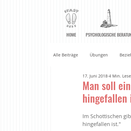
HOME
PSYCHOLOGISCHE BERATU
Alle Beiträge
Übungen
Bezie
17. Juni 2018
4 Min. Lese
Achtsame Kommunikation
A
Man soll ein
hingefallen 
Filme
Geführte Meditatione
Im Schottischen gib
hingefallen ist."
Haltung der Achtsamkeit
Im