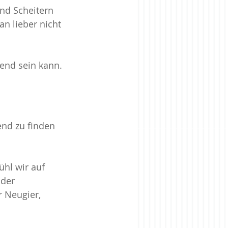
nd Scheitern 
n lieber nicht 
end sein kann.
end zu finden 
hl wir auf 
der 
 Neugier, 