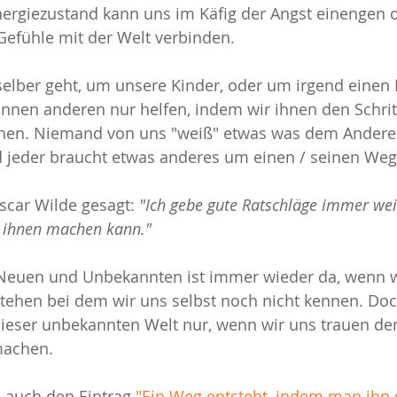
nergiezustand kann uns im Käfig der Angst einengen o
Gefühle mit der Welt verbinden. 
selber geht, um unsere Kinder, oder um irgend einen
önnen anderen nur helfen, indem wir ihnen den Schritt
hen. Niemand von uns "weiß" etwas was dem Anderen 
nd jeder braucht etwas anderes um einen / seinen Weg
car Wilde gesagt: 
"Ich gebe gute Ratschläge immer weit
 ihnen machen kann."
Neuen und Unbekannten ist immer wieder da, wenn wi
stehen bei dem wir uns selbst noch nicht kennen. Doc
ieser unbekannten Welt nur, wenn wir uns trauen den
machen.
 auch den Eintrag 
"Ein Weg entsteht, indem man ihn 