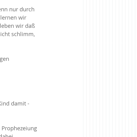
enn nur durch 
lernen wir 
rise
Zugehörigkeit
leben wir daß 
icht schlimm, 
igen 
ind damit - 
e Prophezeiung 
dabei 