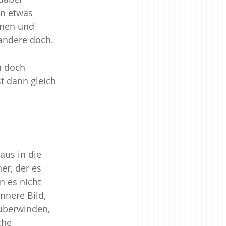
rn etwas 
nnen und 
andere doch. 
n doch 
st dann gleich 
aus in die 
er, der es 
 es nicht 
nnere Bild, 
überwinden, 
che 