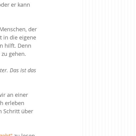
der er kann 
 Menschen, der 
 in die eigene 
hilft. Denn 
 zu gehen.
er. Das ist das 
r an einer 
h erleben 
 Schritt über 
geht"
 zu lesen. 