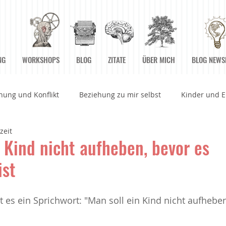
NG
WORKSHOPS
BLOG
ZITATE
ÜBER MICH
BLOG NEWS
hung und Konflikt
Beziehung zu mir selbst
Kinder und E
zeit
rbeitswelt
Betrachtungen
Bücher
Einstiegsübunge
 Kind nicht aufheben, bevor es
ist
n
Grenzen
Grundpfeiler der Achtsamkeit
Herz und 
t es ein Sprichwort: "Man soll ein Kind nicht aufheben
 Augenblick Sein
Körper
Medien
Meditationen