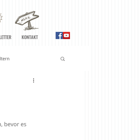
LETTER
KONTAKT
ltern
n
Ernährung
Gefühle
, bevor es 
Meditationshilfen