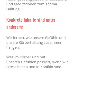
und Meditationen zum Thema
Haltung.
Konkrete Inhalte sind unter
anderem:
Wir lernen, wie unsere Gefühle und
unsere Körperhaltung zusammen
hängen.
Was im Körper und mit
unseren Gefühlen passiert, wenn wir
Stress haben und in Konflikt sind.
Wir spüren individuellen
Konfliktmustern nach und wie sie sich
bei jedem in der Haltung im Körper
und in den Gefühlen finden lassen.
Wir arbeiten an der Haltung mithilfe
von Yoga und anderen